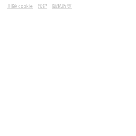
删除 cookie
印记
隐私政策
Prices and Opening Hours
Roman Quarter, Museum Carnuntinum, the
amphitheaters and Heathen's gate - discover the
world of Carnuntum!
Read more