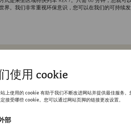
式是乘坐区域特快列车 REX 7。只需 60 分钟，您就
世界。我们非常重视环保意识，您可以在我们的可持续发
们使用 cookie
en Mitte 火车总站）之间有 S7 路当地火车相连。
站上使用的 cookie 有助于我们不断改进网站并提供最佳服务。
定接受哪些 cookie。您可以通过网站页脚的链接更改设置。
8:19、9:19、10:19 等）从 Wien Mitte Landstr
车程：1 小时。从 Petronell-Carnuntum 车站步行 15
外部
班（9:18、10:18、11:18 等）。