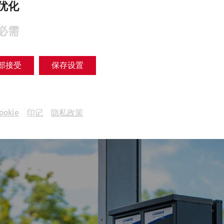
请在下一站巴特德-阿尔滕堡（Bad Deutsch-Altenb
优化
达博物馆。
信息，请参阅
www.oebb.at
上的 ÖBB 时刻表。
必需
部接受
保存设置
ookie
印记
隐私政策