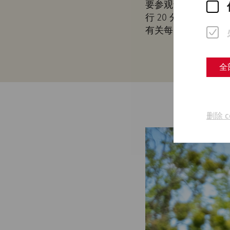
要参观卡农特姆博物馆，
行 20 分钟即可到
有关每日班次的详细
全
删除 c