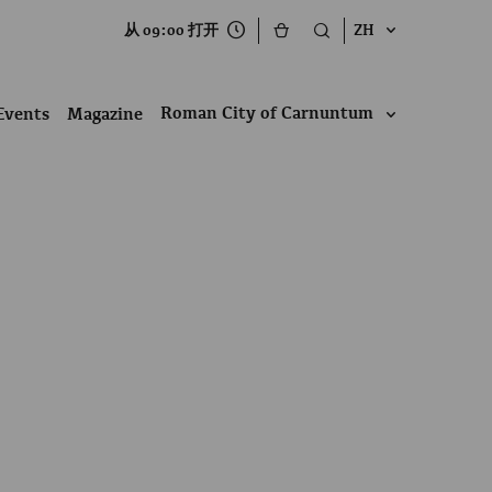
从 09:00 打开
ZH
Roman City of Carnuntum
Events
Magazine