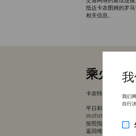
交通网络的最佳连接方
抵达卡农图姆的罗马
相关信息。
乘火车
我
卡农特姆与维也纳（Wi
我们网
自行决
平日和周末每隔一小时（上午 
Wolfsthal 方向。
按照指示牌前行。
返回维也纳的列车每小时一