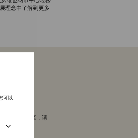
可以从维也纳市中心轻松
展理念中了解到更多
您可以
aße 出发，开往
 分钟即可到达罗马街区，请