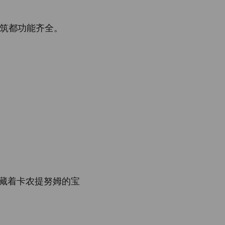
筑都功能齐全。
，收藏着卡农提努姆的宝
。