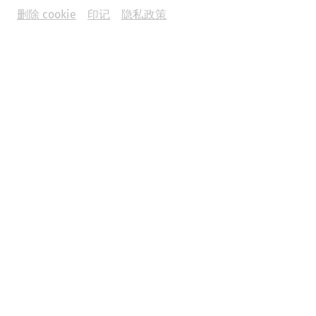
删除 cookie
印记
隐私政策
Opening Times
July 4 through September 6, 2026 | Daily from 9 a.m. to 6
p.m.
September 6 through November 15, 2026 | Daily from 9
a.m. to 5 p.m.
Guided Tours
The Roman city of Carnuntum offers a wide selection of
guided tours. You can find all the times and details here:
Read more