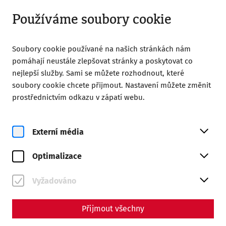
Otevřít od 09:00
CS
Používáme soubory cookie
Soubory cookie používané na našich stránkách nám
pomáhají neustále zlepšovat stránky a poskytovat co
nejlepší služby. Sami se můžete rozhodnout, které
soubory cookie chcete přijmout. Nastavení můžete změnit
Home
Římské město Carnuntum
Historie
prostřednictvím odkazu v zápatí webu.
Historie
Externí média
Carnuntum kdysi patřilo k nejdůležitějším městům římské
provincie Panonie. Bašta na Dunajském limetu proti
Optimalizace
sousednímu území nazývanému Barbaricum a křižovatka
na Jantarové stezce s velkým strategickým, politickým a
Vyžadováno
hospodářským významem. Tady se dozvíte víte informací o
historii města Carnuntum.
Přijmout všechny