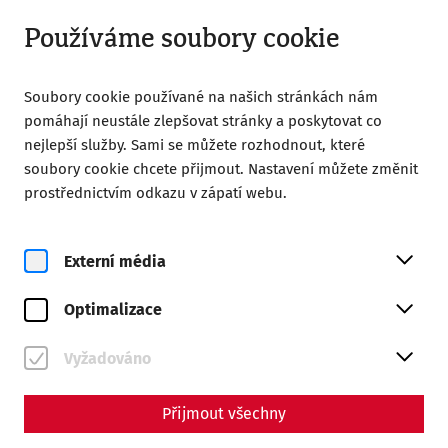
Otevřít od 08:00
CS
Používáme soubory cookie
Soubory cookie používané na našich stránkách nám
pomáhají neustále zlepšovat stránky a poskytovat co
nejlepší služby. Sami se můžete rozhodnout, které
soubory cookie chcete přijmout. Nastavení můžete změnit
Home
Návštěva
Vstupenky a otvírací doba
prostřednictvím odkazu v zápatí webu.
Vstupenky a otvírací doba
Externí média
Optimalizace
Vyžadováno
Přijmout všechny