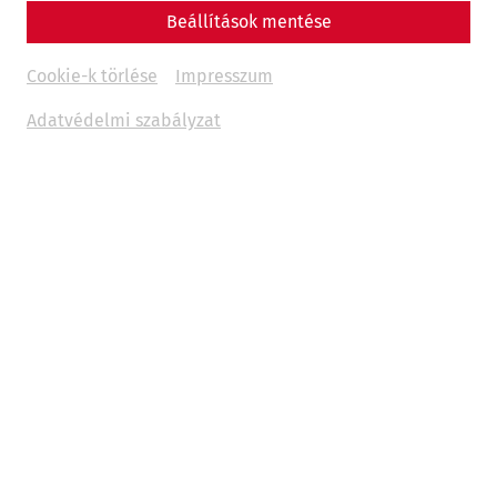
Beállítások mentése
Cookie-k törlése
Impresszum
Adatvédelmi szabályzat
The year 2025 marks the anniversary of significant events
in the history of Lower Austria, which also play a central
role in archaeological research and our cultural memory.
Under the theme
Remembering for the Future
, we not
only want to commemorate the past, but also emphasize
its significance for the present and future. This year, we