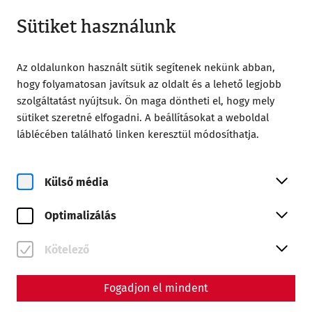
Nyitva amíg 18:00
HU
Sütiket használunk
Az oldalunkon használt sütik segítenek nekünk abban,
hogy folyamatosan javítsuk az oldalt és a lehető legjobb
szolgáltatást nyújtsuk. Ön maga döntheti el, hogy mely
sütiket szeretné elfogadni. A beállításokat a weboldal
Home
Römerstadt Carnuntum
láblécében található linken keresztül módosíthatja.
A római város a háború utáni történelem tükrében Alsó-
Ausztriában
Külső média
Romok és újjáépítés között –
A római város a háború
Optimalizálás
utáni történelem tükrében
Kötelező
Alsó-Ausztriában
Fogadjon el mindent