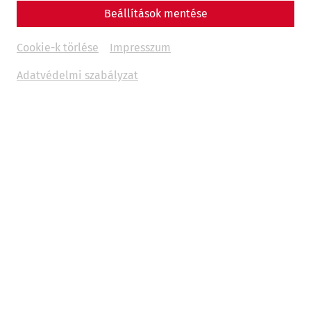
Beállítások mentése
Cookie-k törlése
Impresszum
Adatvédelmi szabályzat
History continues to be made in Carnuntum: Current
research projects by the State of Lower Austria and the
Lower Austrian State Collections, in cooperation with
various partners, are constantly opening up new
perspectives on the ancient heritage and the historical
settlement landscape.