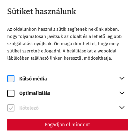
Nyitva amíg 18:00
HU
Sütiket használunk
Az oldalunkon használt sütik segítenek nekünk abban,
hogy folyamatosan javítsuk az oldalt és a lehető legjobb
szolgáltatást nyújtsuk. Ön maga döntheti el, hogy mely
sütiket szeretné elfogadni. A beállításokat a weboldal
Home
Römerstadt Carnuntum
láblécében található linken keresztül módosíthatja.
Current Research in Carnuntum
Külső média
Optimalizálás
Current Research in
Kötelező
Carnuntum
Fogadjon el mindent