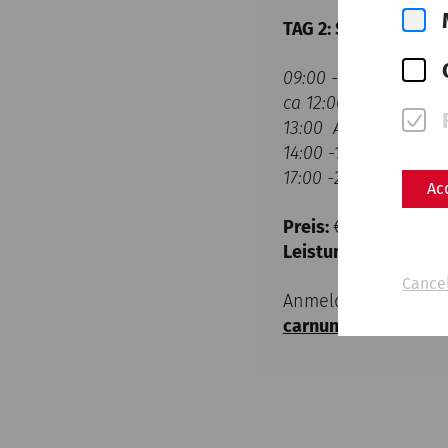
TAG 2: Straubing – K
09:00 -12:00 Besuc
ca 12:00 kurze Mitta
13:00 Abfahrt nach 
14:00 -17:00 Besuch
17:00 -21:00 Rückrei
Ac
Preis:
€ 250,- p. P. i
Leistung:
Busfahrt, 
Cancel
Anmeldung bis 31. Ma
carnuntum.at