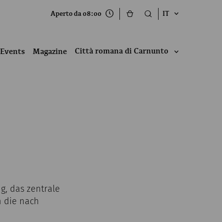
Aperto da 08:00
IT
Città romana di Carnunto
Events
Magazine
, das zentrale
h die nach
.