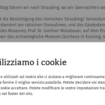
tag fahren wir nach Straubing, wo wir übernachten w
t die Besichtigung des römischen Straubing/ Sorviodu
rstandort am rätischen Donaulimes, und des Gäubode
 des Museums, Prof. Dr. Günther Moosbauer, auf dem P
 wir das archäologische Museum Quintana in Künzing, 
en – Straubing
ilizziamo i cookie
Wien, Schwedenplatz /Busspur
ologische Staatssammlung München
ie utilizzati sul nostro sito ci aiutano a migliorare continuame
ach Straubing
 a fornire il miglior servizio possibile. Potete decidere voi stes
tel Theresientor
cookie accettare. Potete modificare le vostre impostazioni tr
Zum Bayerischen Löwen“
k nel footer del sito.
aubing im Hotel Theresientor