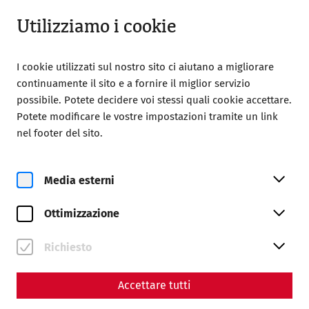
Aperto fino a 18:00
IT
Utilizziamo i cookie
I cookie utilizzati sul nostro sito ci aiutano a migliorare
continuamente il sito e a fornire il miglior servizio
possibile. Potete decidere voi stessi quali cookie accettare.
Potete modificare le vostre impostazioni tramite un link
Home
Associazione degli Amici di Carnunto
nel footer del sito.
Lectures and excursions
Archive
DAS GÄUBODENMUSEUM
Media esterni
11. Juni 2025, 19.00 Uhr
DAS GÄUBODENMUSEUM: 180
Ottimizzazione
JAHRE MUSEUM, FAST 50 JAHRE
Richiesto
BODENDENKMALPFLEGE –
AKTUELLE
Accettare tutti
HERAUSFORDERUNGEN