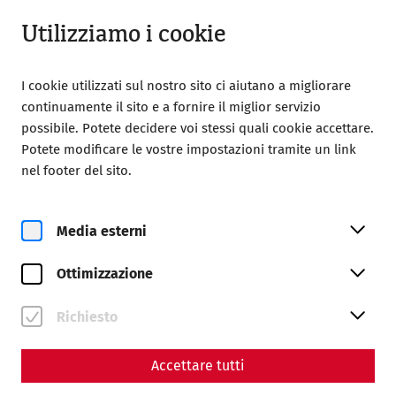
Aperto fino a 18:00
IT
Utilizziamo i cookie
I cookie utilizzati sul nostro sito ci aiutano a migliorare
continuamente il sito e a fornire il miglior servizio
possibile. Potete decidere voi stessi quali cookie accettare.
Potete modificare le vostre impostazioni tramite un link
Home
Magazine
nel footer del sito.
With axe and bucket - the Roman fire brigade in antiquity
Science
Media esterni
With axe and bucket - the
Ottimizzazione
Roman fire brigade in
antiquity
Richiesto
By Nisa Iduna Kirchengast - Editors: Daniel Kunc,
Accettare tutti
Thomas Mauerhofer