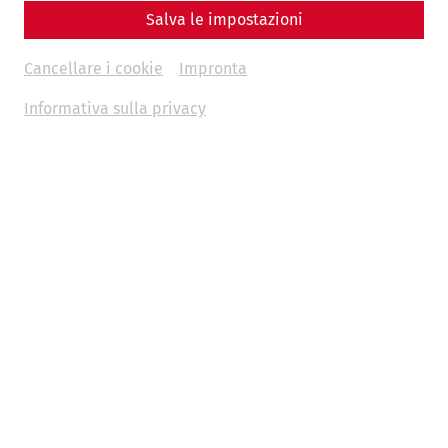
Reenactment
Water supply
Everyday life
Infrastructure
Salva le impostazioni
Cancellare i cookie
Impronta
Informativa sulla privacy