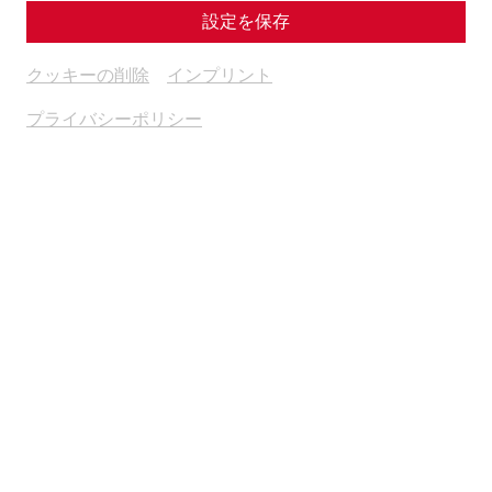
By Nisa Iduna Kirchengast - Editors: Daniel Kunc,
設定を保存
Thomas Mauerhofer
クッキーの削除
インプリント
Housing
Everyday life
society
プライバシーポリシー