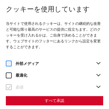
다음까지 열려 있습니다. 18:00
JA
クッキーを使用しています
当サイトで使用されるクッキーは、サイトの継続的な改善
と可能な限り最高のサービスの提供に役立ちます。どのク
ッキーを受け入れるかは、ご自身で決めることができま
す。ウェブサイトのフッターにあるリンクから設定を変更
Home
することができます。
Silent poverty and loud luxury - living in poverty and
wealth in ancient Carnuntum
外部メディア
Science
Silent poverty and loud
最適化
luxury - living in poverty
必須
and wealth in ancient
Carnuntum
すべて承認