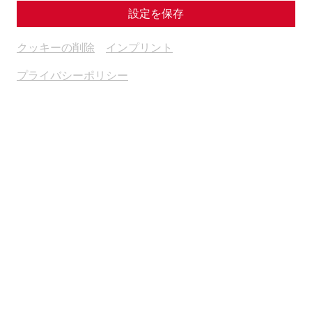
設定を保存
クッキーの削除
インプリント
プライバシーポリシー
Science
Fear and Loathing in Carnuntum:
Wine and Other Indulgences in
Antiquity