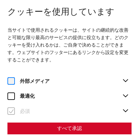
다음까지 열려 있습니다. 18:00
JA
クッキーを使用しています
当サイトで使用されるクッキーは、サイトの継続的な改善
と可能な限り最高のサービスの提供に役立ちます。どのク
ッキーを受け入れるかは、ご自身で決めることができま
す。ウェブサイトのフッターにあるリンクから設定を変更
することができます。
Magazine overview
外部メディア
マガジン
最適化
Articles with the tag
#society
必須
すべて承認