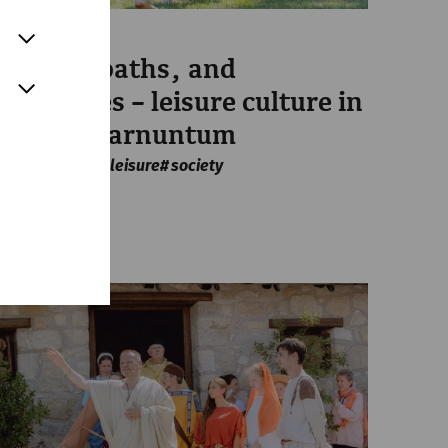
Science
Games, baths, and
spectacles – leisure culture in
Roman Carnuntum
Everyday life
leisure
society