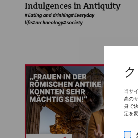
Indulgences in Antiquity
Eating and drinking
Everyday
life
archaeology
society
ク
当サ
高の
身で
定を