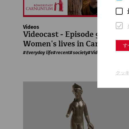
Videos
Videocast - Episode 9:
Women's lives in Carnuntum
す
Everyday life
recent
society
Videocast
クッ