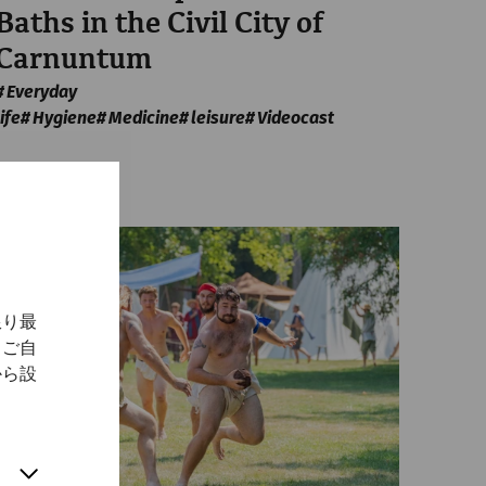
Baths in the Civil City of
Carnuntum
Everyday
life
Hygiene
Medicine
leisure
Videocast
限り最
、ご自
から設