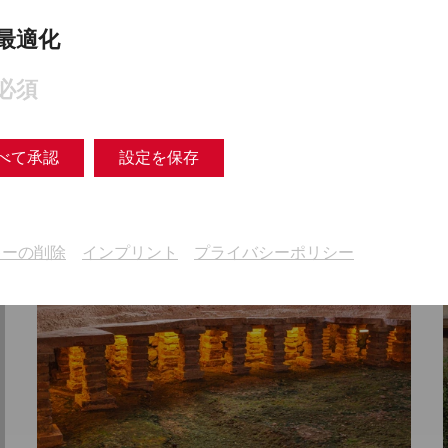
最適化
Science
Beyond patriarchy –
必須
Women's lives in Carnuntum
Everyday life
recent
archaeology
society
べて承認
設定を保存
キーの削除
インプリント
プライバシーポリシー