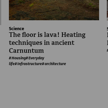
Science
The floor is lava! Heating
techniques in ancient
Carnuntum
Housing
Everyday
life
Infrastructure
architecture