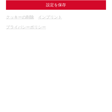
設定を保存
クッキーの削除
インプリント
プライバシーポリシー
Science
Marcus Aurelius in Carnuntum: an
Emperor between War and Philosophy
Military
politics
emperors