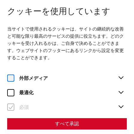
다음에서 열기 09:00
JA
クッキーを使用しています
当サイトで使用されるクッキーは、サイトの継続的な改善
と可能な限り最高のサービスの提供に役立ちます。どのク
ッキーを受け入れるかは、ご自身で決めることができま
す。ウェブサイトのフッターにあるリンクから設定を変更
することができます。
Magazine overview
外部メディア
マガジン
最適化
Articles with the tag
#emperors
必須
すべて承認