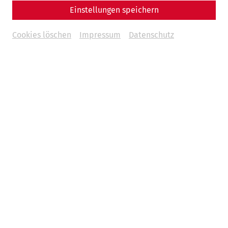
Einstellungen speichern
Cookies löschen
Impressum
Datenschutz
Wissenschaft
Marc Aurel in Carnuntum: Ein Kaiser
zwischen Krieg und Philosophie
Militär
Politik
Kaiser