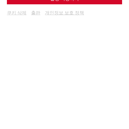
쿠키 삭제
출판
개인정보 보호 정책
Science
Marcus Aurelius in Carnuntum: an
Emperor between War and Philosophy
Military
politics
emperors