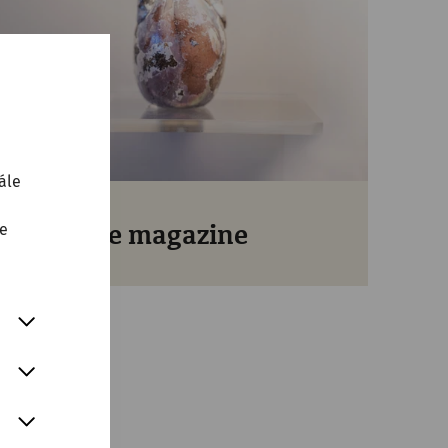
ále
te
Science magazine