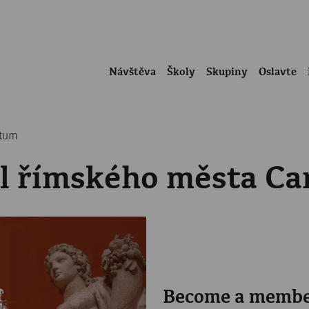
Návštěva
Školy
Skupiny
Oslavte
ntum
el římského města C
Become a memb