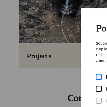
Po
Soubo
zlepšo
rozhod
Projects
změnit
Contact