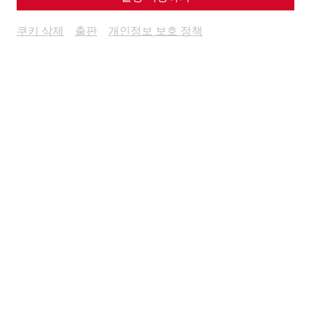
Duration:
2 h
Price per ticket:
€ 23
쿠키 삭제
출판
개인정보 보호 정책
Minimum group size:
20 people
To the booking form