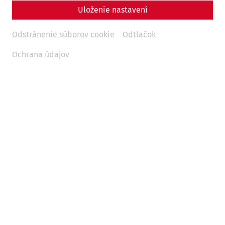
Uloženie nastavení
Odstránenie súborov cookie
Odtlačok
Ochrana údajov
Rok 2026 je pre Carnuntum výnimočný. Rímske mesto
oslávi 30. výročie svojho založenia. Založené 9. júna 1996
ako „Archeologický park Carnuntum“, z niekdajšieho
voľného spojenia archeologickej krajiny, múzea
vykopávok, skladu nálezov a múzejného areálu pod holým
nebom sa vyvinul jeden z najmodernejších a
najpôsobivejších archeologických zážitkových svetov, ktorý
za posledných 30 rokov privítal viac ako 5 miliónov
návštevníkov. Veľký podiel na tom majú celosvetovo