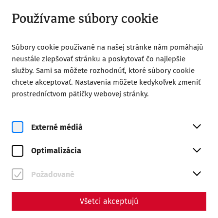
Otvorené do 18:00
SK
Používame súbory cookie
Súbory cookie používané na našej stránke nám pomáhajú
neustále zlepšovať stránku a poskytovať čo najlepšie
služby. Sami sa môžete rozhodnúť, ktoré súbory cookie
chcete akceptovať. Nastavenia môžete kedykoľvek zmeniť
Home
Rímske mesto Carnuntum
prostredníctvom pätičky webovej stránky.
30 rokov Carnuntum
30 rokov rímskeho mesta
Externé médiá
Carnuntum
Optimalizácia
Požadované
Všetci akceptujú