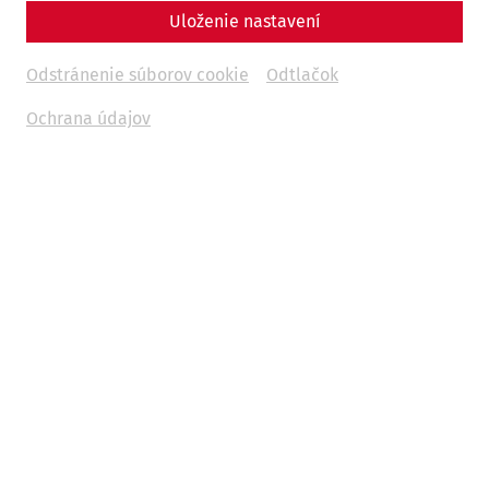
Uloženie nastavení
Odstránenie súborov cookie
Odtlačok
Ochrana údajov
2026
Römische Soirée