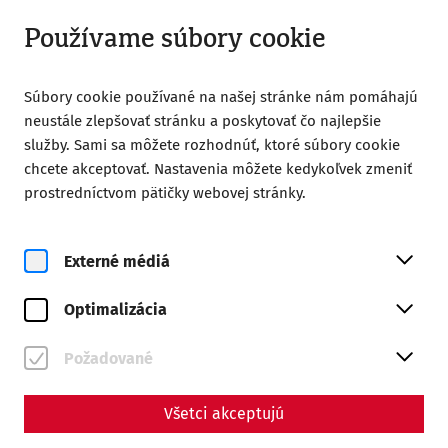
Otvorené do 18:00
SK
Používame súbory cookie
Súbory cookie používané na našej stránke nám pomáhajú
neustále zlepšovať stránku a poskytovať čo najlepšie
služby. Sami sa môžete rozhodnúť, ktoré súbory cookie
chcete akceptovať. Nastavenia môžete kedykoľvek zmeniť
Home
Školy
Veľká prehliadka mesta
prostredníctvom pätičky webovej stránky.
Veľká prehliadka mesta
Externé médiá
Tento program je určený pre všetky školské triedy, ktoré
pricestujú vlakom a/alebo chcú spoznať domy v rímskej
Optimalizácia
štvrti! Počas troch hodín (s prestávkami) spoznáte
pamiatky starovekého Carnunta, ako napríklad dom
Požadované
obchodníka s olejom, vilu Urbana, veľké termálne kúpele
a mnoho ďalších. Obsah je prezentovaný spôsobom úplne
primeraným veku, či už s hravejšími prvkami pre mladých
Všetci akceptujú
rímskych priateľov, alebo ako prehliadka s odborným