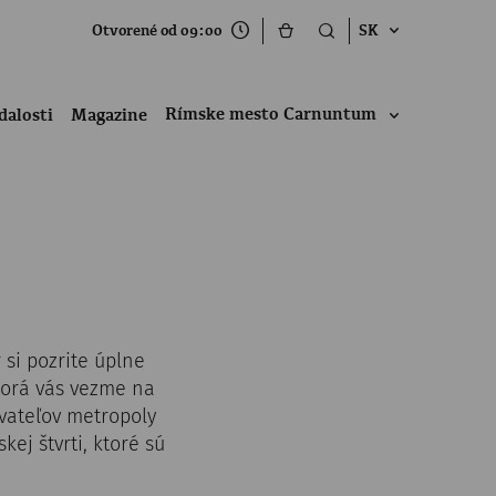
Otvorené od 09:00
SK
Rímske mesto Carnuntum
dalosti
Magazine
si pozrite úplne
torá vás vezme na
vateľov metropoly
ej štvrti, ktoré sú