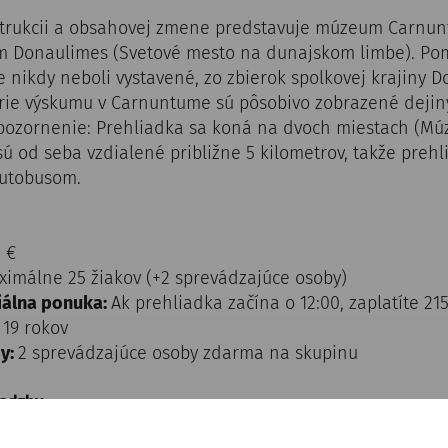
štrukcii a obsahovej zmene predstavuje múzeum Carnu
am Donaulimes (Svetové mesto na dunajskom limbe). Po
e nikdy neboli vystavené, zo zbierok spolkovej krajiny D
órie výskumu v Carnuntume sú pôsobivo zobrazené dejiny
Upozornenie: Prehliadka sa koná na dvoch miestach (M
 sú od seba vzdialené približne 5 kilometrov, takže preh
autobusom.
 €
imálne 25 žiakov (+2 sprevádzajúce osoby)
iálna ponuka:
Ak prehliadka začína o 12:00, zaplatíte 21
 19 rokov
y:
2 sprevádzajúce osoby zdarma na skupinu
sadzby