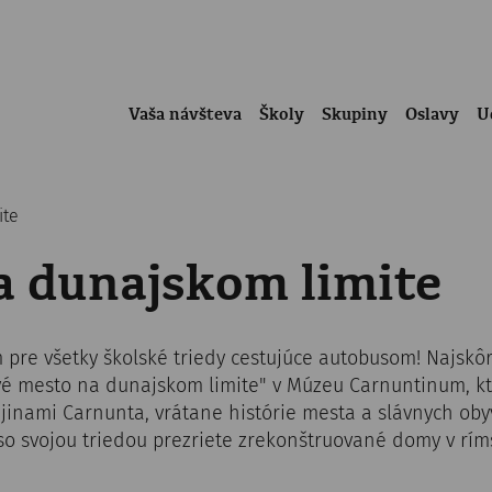
Vaša návšteva
Školy
Skupiny
Oslavy
U
ite
a dunajskom limite
pre všetky školské triedy cestujúce autobusom! Najskôr 
vé mesto na dunajskom limite" v Múzeu Carnuntinum, k
ejinami Carnunta, vrátane histórie mesta a slávnych oby
so svojou triedou prezriete zrekonštruované domy v rímsk