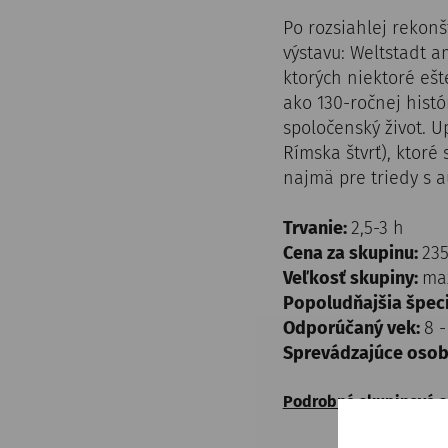
Po rozsiahlej rekon
výstavu: Weltstadt 
ktorých niektoré ešt
ako 130-ročnej hist
spoločenský život. 
Rímska štvrť), ktoré
najmä pre triedy s 
Trvanie:
2,5-3 h
Cena za skupinu:
235
Veľkosť skupiny:
max
Popoludňajšia špec
Odporúčaný vek:
8 -
Sprevádzajúce osob
Podrobné skupinové 