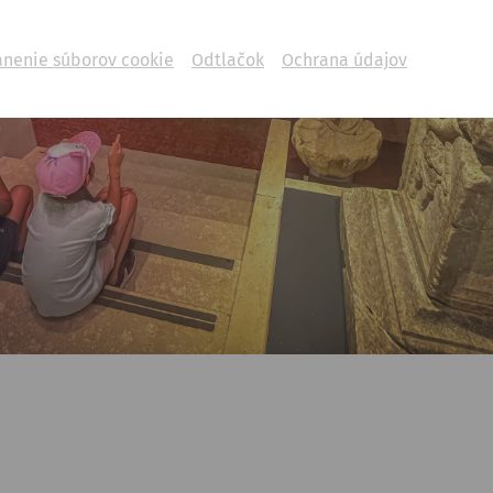
ánenie súborov cookie
Odtlačok
Ochrana údajov