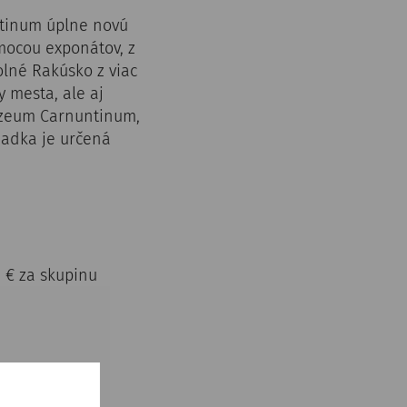
ntinum úplne novú
mocou exponátov, z
olné Rakúsko z viac
 mesta, ale aj
úzeum Carnuntinum,
liadka je určená
5 € za skupinu