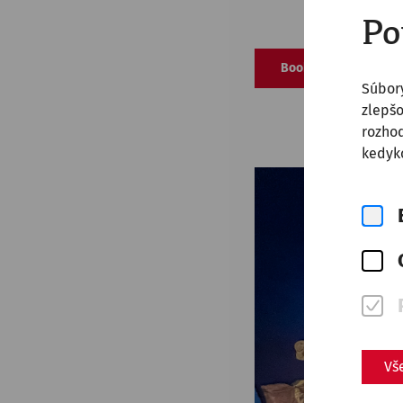
Po
Bookings
Súbor
zlepšo
rozhod
kedyko
Vš