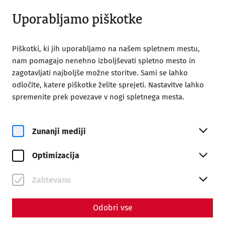
Odprto od 09:00
SL
Uporabljamo piškotke
Piškotki, ki jih uporabljamo na našem spletnem mestu,
nam pomagajo nenehno izboljševati spletno mesto in
zagotavljati najboljše možne storitve. Sami se lahko
odločite, katere piškotke želite sprejeti. Nastavitve lahko
Home
Gladiator's Day
Getting there
spremenite prek povezave v nogi spletnega mesta.
Zunanji mediji
Optimizacija
Zahtevano
Odobri vse