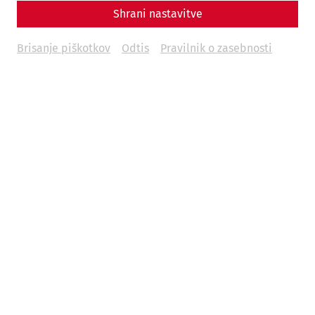
Shrani nastavitve
Brisanje piškotkov
Odtis
Pravilnik o zasebnosti
The event itself takes place in the
amphitheater of the
military city
in Carnuntum. A
large shuttle bus
will take
you there from the Roman Quarter throughout the event.
We therefore recommend using the large parking lot there
or arriving by public transport and then taking the shuttle
bus to the amphitheater. There is only limited parking
capacity at the amphitheater itself.
Timetable for the shuttle bus