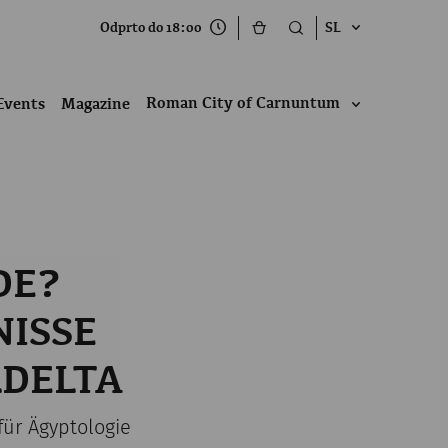
Odprto do 18:00
SL
Roman City of Carnuntum
Events
Magazine
DE?
NISSE
LDELTA
 für Ägyptologie