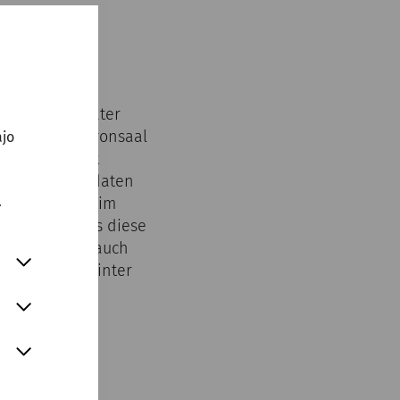
Hyksos und später
tz vor dem Thronsaal
ajo
nnern gefüllt
nnt, dass Soldaten
.
iese Trophäen im
rste Mal, dass diese
ass dieser Brauch
r Menschen hinter
ßerdem
obei sich
r ergeben.