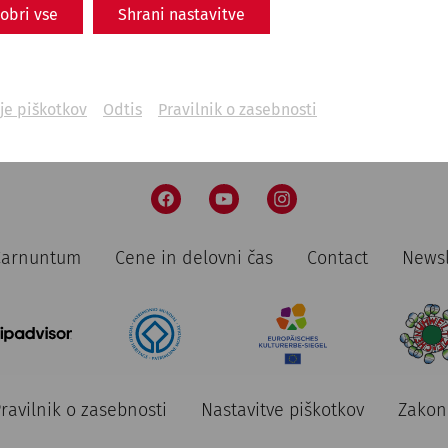
obri vse
Shrani nastavitve
je piškotkov
Odtis
Pravilnik o zasebnosti
 Carnuntum
Cene in delovni čas
Contact
Newsl
ravilnik o zasebnosti
Nastavitve piškotkov
Zakon 