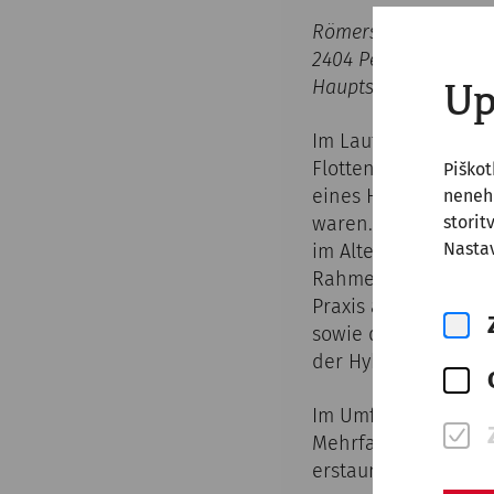
Römerstadt Carnunt
2404 Petronell-Carn
Hauptstraße 1A
Up
Im Laufe der Ausgrab
Flottenstation des 
Piško
eines Hyksospalaste
nenehn
storit
waren. Aus Reliefda
Nastav
im Alten Ägypten ge
Rahmen einer Zeremo
Praxis archäologisc
sowie das Abschnei
der Hyksosherrschaf
Im Umfeld eines Sol
Mehrfachbestattunge
erstaunliche Paralle