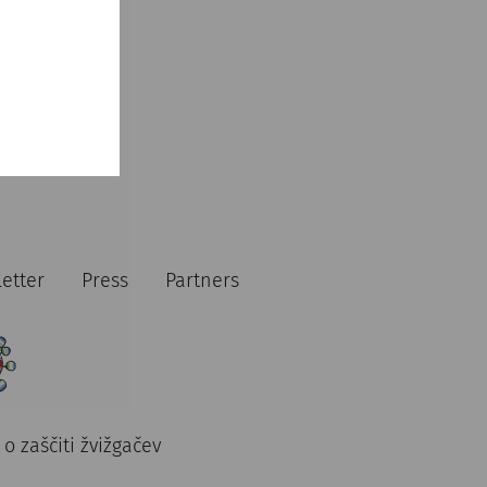
etter
Press
Partners
o zaščiti žvižgačev