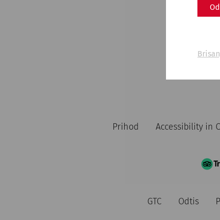
Od
Brisan
Prihod
Accessibility in
GTC
Odtis
P