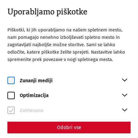
Zaprto
SL
Uporabljamo piškotke
Piškotki, ki jih uporabljamo na našem spletnem mestu,
nam pomagajo nenehno izboljševati spletno mesto in
zagotavljati najboljše možne storitve. Sami se lahko
odločite, katere piškotke želite sprejeti. Nastavitve lahko
Home
Magazine
spremenite prek povezave v nogi spletnega mesta.
Carnuntum's wastewater disposal and canals
Science
Zunanji mediji
Carnuntum's wastewater
Optimizacija
disposal and canals
By Nisa Iduna Kirchengast - Editors: Daniel Kunc,
Zahtevano
Thomas Mauerhofer
Odobri vse
Water supply
Everyday life
Infrastructure