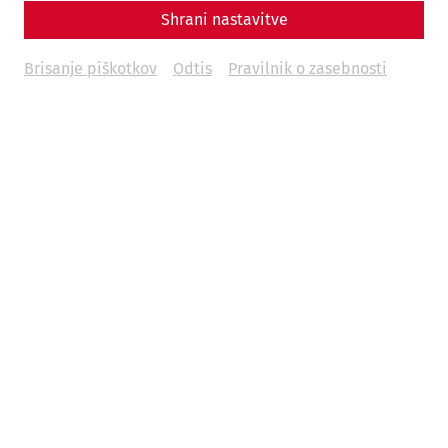
Shrani nastavitve
Brisanje piškotkov
Odtis
Pravilnik o zasebnosti
Main drainage channel of the Auxiliary Fort (Photo: T.
Mauerhofer)