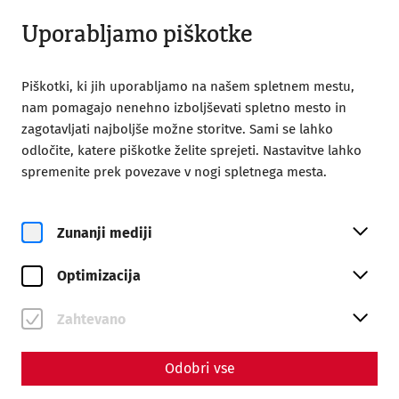
Odprto od 09:00
SL
Uporabljamo piškotke
Piškotki, ki jih uporabljamo na našem spletnem mestu,
nam pomagajo nenehno izboljševati spletno mesto in
zagotavljati najboljše možne storitve. Sami se lahko
odločite, katere piškotke želite sprejeti. Nastavitve lahko
Home
Magazine
spremenite prek povezave v nogi spletnega mesta.
Videocast – Episode 11: 30 Years Roman City of Carnuntum
Videos
Zunanji mediji
Videocast – Episode 11: 30
Optimizacija
Years Roman City of
Carnuntum
Zahtevano
In this episode, we focus on a special anniversary:
Odobri vse
30 years of Roman City of Carnuntum. Together, we
explore the question of how a vast landscape of