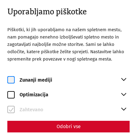
Odprto do 18:00
SL
Uporabljamo piškotke
Piškotki, ki jih uporabljamo na našem spletnem mestu,
nam pomagajo nenehno izboljševati spletno mesto in
zagotavljati najboljše možne storitve. Sami se lahko
odločite, katere piškotke želite sprejeti. Nastavitve lahko
spremenite prek povezave v nogi spletnega mesta.
Magazine overview
Zunanji mediji
Življenje in stil
Optimizacija
Articles with the tag
#Videocast
Zahtevano
Odobri vse