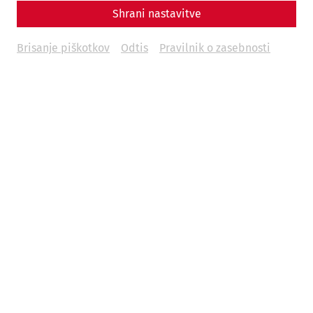
Shrani nastavitve
Brisanje piškotkov
Odtis
Pravilnik o zasebnosti
Videos
Videocast – Episode 13: Lucius' House
archaeology
research
Videocast