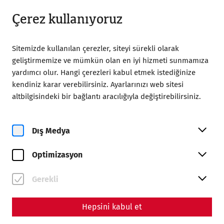
Kapalı
TR
Çerez kullanıyoruz
Sitemizde kullanılan çerezler, siteyi sürekli olarak
geliştirmemize ve mümkün olan en iyi hizmeti sunmamıza
yardımcı olur. Hangi çerezleri kabul etmek istediğinize
kendiniz karar verebilirsiniz. Ayarlarınızı web sitesi
Home
Roma şehri Carnuntum
30 year of Carnuntum
altbilgisindeki bir bağlantı aracılığıyla değiştirebilirsiniz.
30 Years of the Roman City of
Carnuntum
Dış Medya
Optimizasyon
Gerekli
Hepsini kabul et