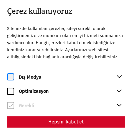
09:00’dan itibaren açık
TR
Çerez kullanıyoruz
Sitemizde kullanılan çerezler, siteyi sürekli olarak
geliştirmemize ve mümkün olan en iyi hizmeti sunmamıza
yardımcı olur. Hangi çerezleri kabul etmek istediğinize
kendiniz karar verebilirsiniz. Ayarlarınızı web sitesi
Home
Gruplar
altbilgisindeki bir bağlantı aracılığıyla değiştirebilirsiniz.
Dış Medya
Optimizasyon
Carnuntum'daki Grup
Programları
Gerekli
Rezervasyon yaptırın
Hepsini kabul et
Rezervasyon formu