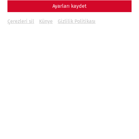
Ayarları kaydet
Çerezleri sil
Künye
Gizlilik Politikası
Tuna Nehri kıyısındaki Dünya Şehri -
Carnuntum'da harika grup
programları
2023 yılında Roma Şehri Carnuntum'daki grup
programlarının kapsamı genişletiliyor. Yeni standart
program
" Tuna Nehri kıyısındaki Dünya Şehri "
size
Roma antik çağının tüm cazibesini sunuyor. İlk
olarak
Museum Carnuntinum
'daki yeni sergide kendinizi
Romalıların dünyasına bırakın. Ardından geçmişi yakından
deneyimleyin: grubunuzla birlikte dünyanın tek
yeniden