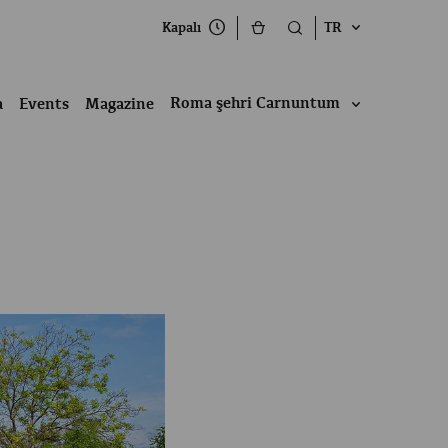
Kapalı
TR
Roma şehri Carnuntum
a
Events
Magazine