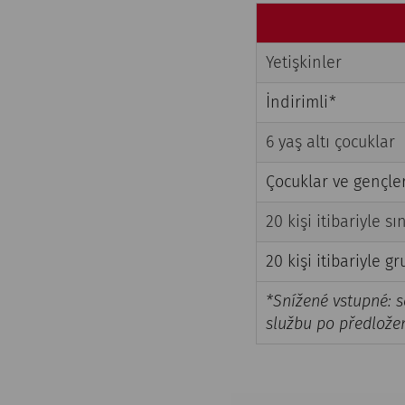
Yetişkinler
İndirimli*
6 yaş altı çocuklar
Çocuklar ve gençler
20 kişi itibariyle s
20 kişi itibariyle gr
*Snížené vstupné: s
službu po předlože