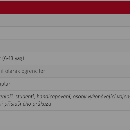
 (6-18 yaş)
ınıf olarak öğrenciler
uplar
enioři, studenti, handicapovaní, osoby vykonávající vojens
ní příslušného průkazu