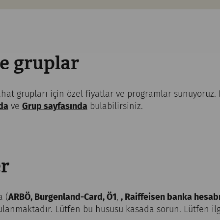
e gruplar
ahat grupları için özel fiyatlar ve programlar sunuyoruz.
da
ve
Grup sayfasında
bulabilirsiniz.
er
a (
ARBÖ, Burgenland-Card, Ö1
,
, Raiffeisen banka hesabı
ulanmaktadır. Lütfen bu hususu kasada sorun. Lütfen ilgi