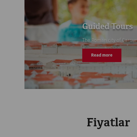
Guided Tours
The Roman city of Carnunt
Read more
Fiyatlar