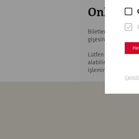
Online bi
Biletlerinizi ziyaret
gişesinde beklemenin
He
Lütfen planladığınız 
alabilir ve yerinizi 
işleminizden hemen s
Çerezl