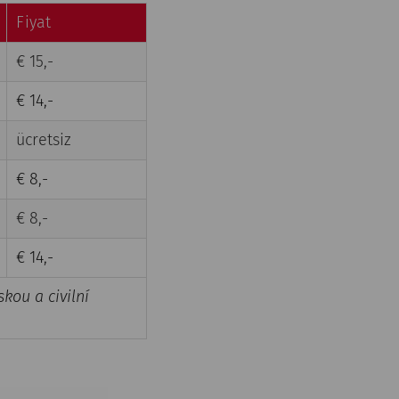
Fiyat
€ 15,-
€ 14,-
ücretsiz
€ 8,-
€ 8,-
€ 14,-
kou a civilní