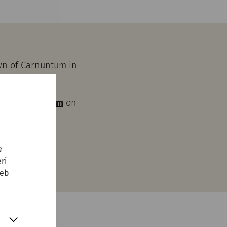
own of Carnuntum in
m Carnuntinum
on
ut a ticket.
e
ri
web