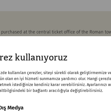
purchased at the central ticket office of the Roman t
Petronell-Carnuntum or in the
webshop.
valid for admission to the
Roman Quarter
and the
Museu
rez kullanıyoruz
the day of the visit.
heaters and the Pagan Gate are
freely accessible witho
zde kullanılan çerezler, siteyi sürekli olarak geliştirmemize v
 olan en iyi hizmeti sunmamıza yardımcı olur. Hangi çerezle
etmek istediğinize kendiniz karar verebilirsiniz. Ayarlarınızı 
 altbilgisindeki bir bağlantı aracılığıyla değiştirebilirsiniz.
Dış Medya