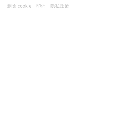
删除 cookie
印记
隐私政策
Water supply
Eating and drinking
Everyday life
Infrastructure