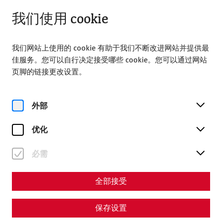
从 09:00 打开
ZH
我们使用 cookie
我们网站上使用的 cookie 有助于我们不断改进网站并提供最
佳服务。您可以自行决定接受哪些 cookie。您可以通过网站
页脚的链接更改设置。
Home
Progress with side effects - How lead changed the ancient
外部
world
优化
Science
Progress with side effects -
必需
How lead changed the
全部接受
ancient world
By Nisa Iduna Kirchengast - Editors: Daniel Kunc,
保存设置
Thomas Mauerhofer