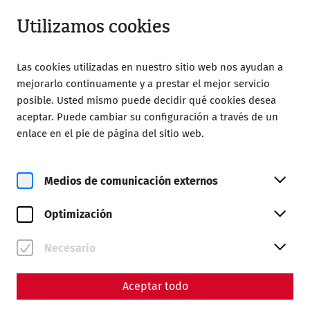
Abierto hasta 18:00
ES
Utilizamos cookies
Las cookies utilizadas en nuestro sitio web nos ayudan a
mejorarlo continuamente y a prestar el mejor servicio
posible. Usted mismo puede decidir qué cookies desea
aceptar. Puede cambiar su configuración a través de un
Home
Grupos
El trofeo de los césares
enlace en el pie de página del sitio web.
El trofeo de los césares
Medios de comunicación externos
Este es un programa enfocado específicamente al
teambuilding
para fortalecer y consolidar equipos, donde
Optimización
podrá participar activamente. El objetivo es conducir a su
equipo hacia la victoria compartiendo esfuerzos. Para
Necesario
garantizar que resulte genuinamente divertido incluye
numerosas pruebas especiales inspiradas incluso en el
galo más famoso de la historia. Porque la caza del jabalí
Aceptar todo
requiere precisión y el lanzamiento de menhires exige,