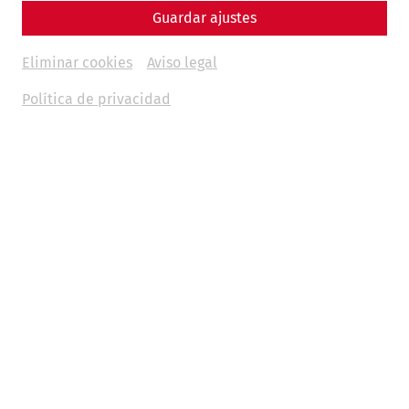
Guardar ajustes
Eliminar cookies
Aviso legal
Política de privacidad
2026
Römische Soirée