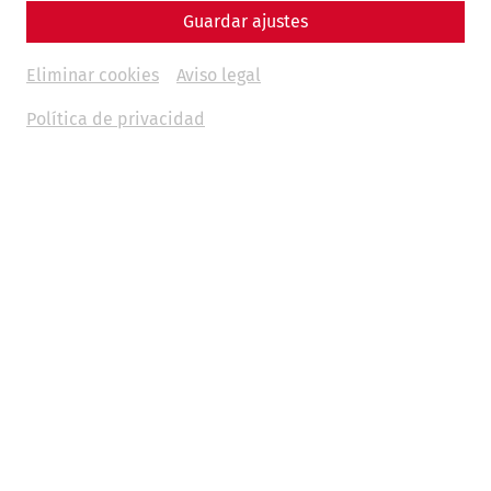
Guardar ajustes
Eliminar cookies
Aviso legal
Política de privacidad
On the first weekend in April, something is happening in
the houses of the Roman town of Carnuntum. As part of the
event
“The People of Carnuntum”
, you will meet real
personalities from antiquity - embodied by cultural
mediators from the Roman town of Carnuntum.
In April, the focus is on “Life on the border - Carnuntum as
a crossroads of cultures”. Ancient Carnuntum was not only
a metropolis and military outpost, but also a lively melting
pot of trade, cultural exchange - and occasional
smuggling.