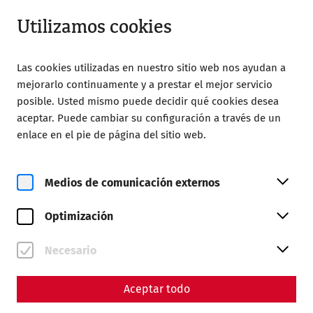
Cerrado
ES
Utilizamos cookies
Las cookies utilizadas en nuestro sitio web nos ayudan a
mejorarlo continuamente y a prestar el mejor servicio
posible. Usted mismo puede decidir qué cookies desea
aceptar. Puede cambiar su configuración a través de un
Home
Sociedad de Amigos de Carnuntum
enlace en el pie de página del sitio web.
Lectures and excursions
DER RÖMISCHE WASSERLEITUNGSKOMPLEX ZWISCHEN
ZAGHOUAN UND KARTHAGO
Medios de comunicación externos
10. Juni 2026, 19:00 Uhr
Optimización
DER RÖMISCHE
WASSERLEITUNGSKOMPLEX
Necesario
ZWISCHEN ZAGHOUAN UND
Aceptar todo
KARTHAGO (TUNESIEN)