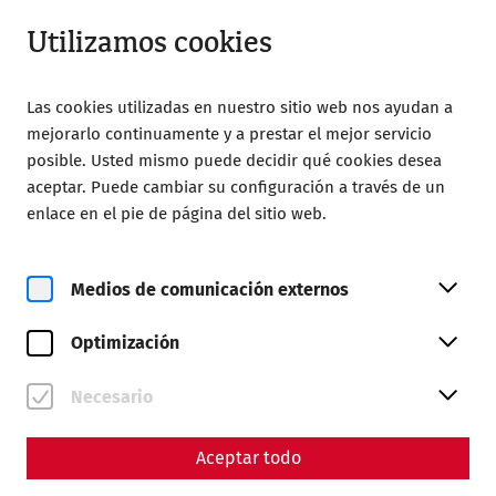
Abrir desde 09:00
ES
Utilizamos cookies
Las cookies utilizadas en nuestro sitio web nos ayudan a
mejorarlo continuamente y a prestar el mejor servicio
posible. Usted mismo puede decidir qué cookies desea
aceptar. Puede cambiar su configuración a través de un
Home
Grupos
enlace en el pie de página del sitio web.
La metrópolis junto al limes del Danubio
La metrópolis junto al limes
Medios de comunicación externos
del Danubio
Optimización
El programa estándar para todos los visitantes en grupo
que acudan en autobús. Primero conocerán en el Museo
Necesario
Carnuntinum la nueva exposición, titulada "La metrópolis
junto al limes del Danubio", que ofrece un viaje a través
Aceptar todo
de la historia de Carnuntum, incluida la historia de la
ciudad y los pobladores más famosos de este gran centro