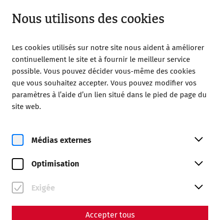
Fermé
FR
Nous utilisons des cookies
Les cookies utilisés sur notre site nous aident à améliorer
continuellement le site et à fournir le meilleur service
possible. Vous pouvez décider vous-même des cookies
que vous souhaitez accepter. Vous pouvez modifier vos
Home
Écoles
Group rates in detail
paramètres à l’aide d’un lien situé dans le pied de page du
site web.
Group rates in detail
From the current school year, standardized group rates
Médias externes
apply in the Roman town of Carnuntum. The prices always
refer to a group consisting of a maximum of 25 pupils and
Optimisation
2 accompanying persons. These upper limits ensure a high
quality of the guided tour as well as optimal
Exigée
implementation of existing safety regulations.
For any special cases (integration class, need for
Accepter tous