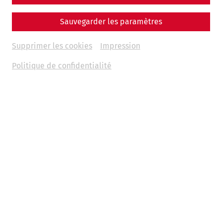
additional accompanying persons, etc.), please do not
hesitate to contact us by
phone
or
email
. Our competent
Sauvegarder les paramètres
booking team will be happy to advise you and find a
solution for most problems!
Supprimer les cookies
Impression
Politique de confidentialité