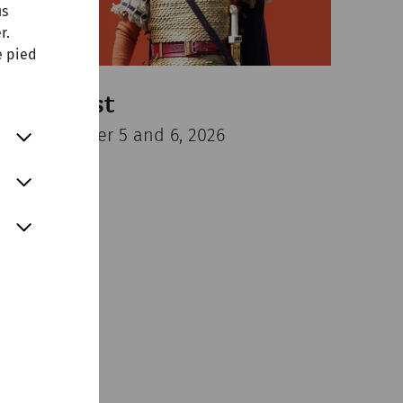
us
r.
e pied
2026
Römerfest
On September 5 and 6, 2026