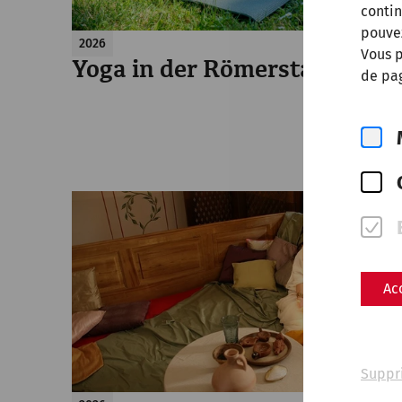
contin
pouve
2026
Vous p
Yoga in der Römerstadt
de pag
Ac
Suppr