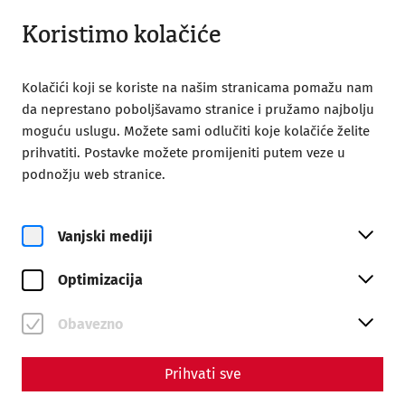
Zatvoreno
HR
Koristimo kolačiće
Kolačići koji se koriste na našim stranicama pomažu nam
da neprestano poboljšavamo stranice i pružamo najbolju
moguću uslugu. Možete sami odlučiti koje kolačiće želite
prihvatiti. Postavke možete promijeniti putem veze u
Home
Društvo prijatelja Carnuntuma
podnožju web stranice.
Publications
Acta Carnuntina 12/1/2022
Acta Carnuntina 12/1/2022
Vanjski mediji
ISSN 2224-0802
Optimizacija
89 Seiten
Obavezno
Beiträge
Prihvati sve