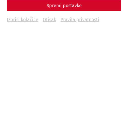
ZUM FÜNFZIGSTEN JAHRESTAG DER WELTERBE-KONVENTION
Spremi postavke
Bernd von Droste zu Hülshoff
Izbriši kolačiće
Otisak
Pravila privatnosti
EIN HERZSTÜCK DES RÖMISCHEN LIMES WIRD WELTERBE
Bernd von Droste zu Hülshoff und Ricarda Schmidt
DIE ARCHÄOLOGISCHE UNTERSUCHUNG IN DER BURGGASSE
VON BAD DEUTSCH-ALTENBURG
Susanne Baumgart und Simona Rosamilia
EIN HANDSCHLEUDERBRANDGESCHOSS AUS CARNUNTUM
Christian Sam
Rückblick
ZUR BAUTECHNIK RÖMISCHER WASSERLEITUNGEN
Vortrag von Klaus Grewe