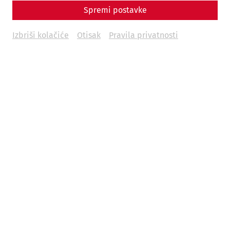
Spremi postavke
Izbriši kolačiće
Otisak
Pravila privatnosti
Science
lucrum gaudium – Carnuntum as an
ancient center of trade
Infrastructure
trade
economy