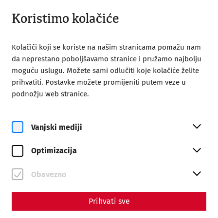
Zatvoreno
HR
Koristimo kolačiće
Kolačići koji se koriste na našim stranicama pomažu nam
da neprestano poboljšavamo stranice i pružamo najbolju
moguću uslugu. Možete sami odlučiti koje kolačiće želite
prihvatiti. Postavke možete promijeniti putem veze u
podnožju web stranice.
Magazine overview
Vanjski mediji
Magazin
Optimizacija
Articles with the tag
#economy
Obavezno
Prihvati sve