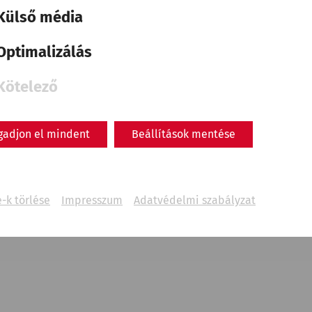
Külső média
Optimalizálás
Kötelező
gadjon el mindent
Beállítások mentése
-k törlése
Impresszum
Adatvédelmi szabályzat