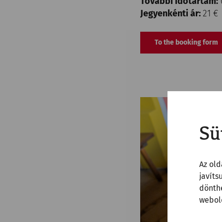
További időtartam:
Jegyenkénti ár:
21 €
To the booking form
Sü
Az old
javíts
dönthe
webold