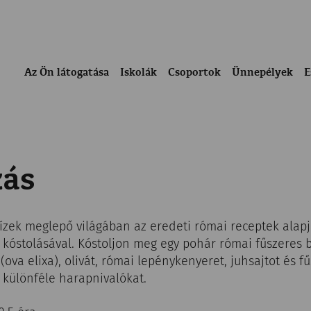
Az Ön látogatása
Iskolák
Csoportok
Ünnepélyek
E
zás
ízek meglepő világában az eredeti római receptek alapj
 kóstolásával. Kóstoljon meg egy pohár római fűszeres 
 (ova elixa), olivát, római lepénykenyeret, juhsajtot és 
 különféle harapnivalókat.