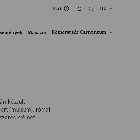
Zárt
HU
Römerstadt Carnuntum
semények
Magazin
án készült
bort (mulsum), római
fűszeres krémet