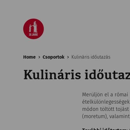
Home
Csoportok
Kulináris időutazás
Kulináris időuta
Merüljön el a római 
ételkülönlegességek
módon töltött tojást
(moretum), valamint