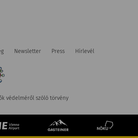
ég
Newsletter
Press
Hírlevél
ők védelméről szóló törvény