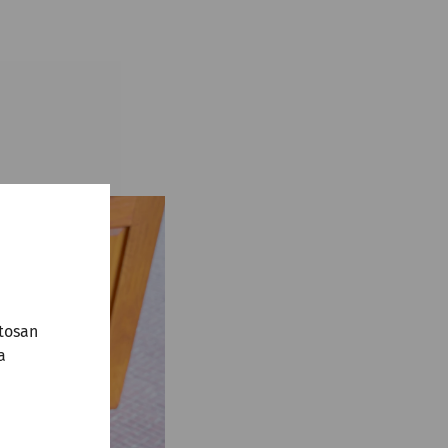
tosan
a