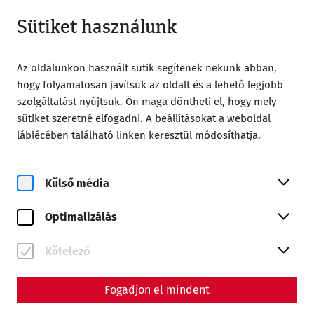
Zárt
HU
Sütiket használunk
Az oldalunkon használt sütik segítenek nekünk abban,
hogy folyamatosan javítsuk az oldalt és a lehető legjobb
szolgáltatást nyújtsuk. Ön maga döntheti el, hogy mely
sütiket szeretné elfogadni. A beállításokat a weboldal
Home
Magazin
láblécében található linken keresztül módosíthatja.
Videocast - Episode 3: The history of research in
Carnuntum
Külső média
Videos
Videocast - Episode 3: The
Optimalizálás
history of research in
Kötelező
Carnuntum
Fogadjon el mindent
The gateway to antiquity: insights into the history
of research in Carnuntum