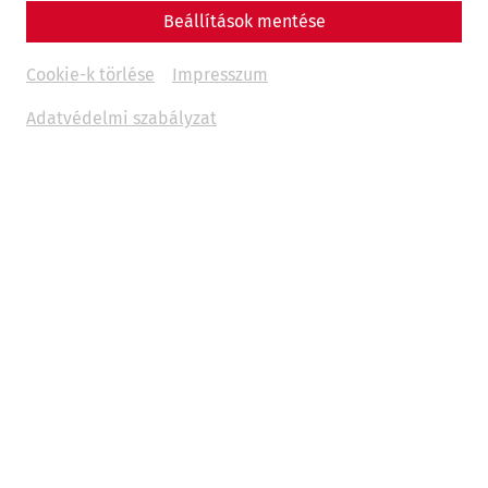
Beállítások mentése
history
research
Videocast
Cookie-k törlése
Impresszum
Adatvédelmi szabályzat
Um
Youtube
Inhalte zu laden, akzeptieren Sie
bitte
Youtube
als externe Quelle in den
Cookie-
Einstellungen
Akzeptieren