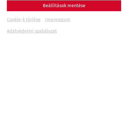
Reenactment
history
Videocast
Beállítások mentése
Cookie-k törlése
Impresszum
Adatvédelmi szabályzat
Um
Youtube
Inhalte zu laden, akzeptieren Sie
bitte
Youtube
als externe Quelle in den
Cookie-
Einstellungen
Akzeptieren