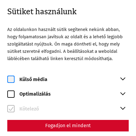
Zárt
HU
Sütiket használunk
Az oldalunkon használt sütik segítenek nekünk abban,
hogy folyamatosan javítsuk az oldalt és a lehető legjobb
szolgáltatást nyújtsuk. Ön maga döntheti el, hogy mely
sütiket szeretné elfogadni. A beállításokat a weboldal
Home
Magazin
láblécében található linken keresztül módosíthatja.
Videocast - Episode 4: Reenactment and Living History
Videos
Külső média
Videocast - Episode 4:
Optimalizálás
Reenactment and Living
History
Kötelező
Presentation of (ancient) history: What is it and
Fogadjon el mindent
how is it done well?