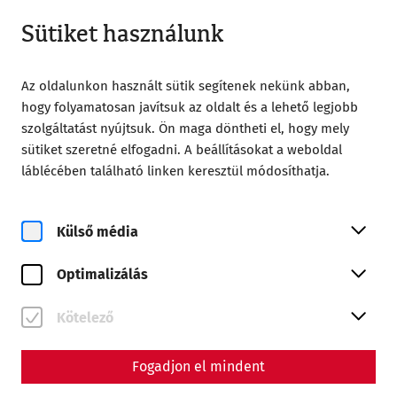
Zárt
HU
Sütiket használunk
Az oldalunkon használt sütik segítenek nekünk abban,
hogy folyamatosan javítsuk az oldalt és a lehető legjobb
szolgáltatást nyújtsuk. Ön maga döntheti el, hogy mely
sütiket szeretné elfogadni. A beállításokat a weboldal
Home
Magazin
láblécében található linken keresztül módosíthatja.
Videocast - Episode 6: The Museum Carnuntinum
Videos
Külső média
Videocast - Episode 6: The
Optimalizálás
Museum Carnuntinum
As Austria's oldest excavation museum, the
Kötelező
Museum Carnuntinum has, in addition to all its
amazing exhibits, a multitude of stories to tell,
Fogadjon el mindent
which we will explore in the current episode of the
videocast.