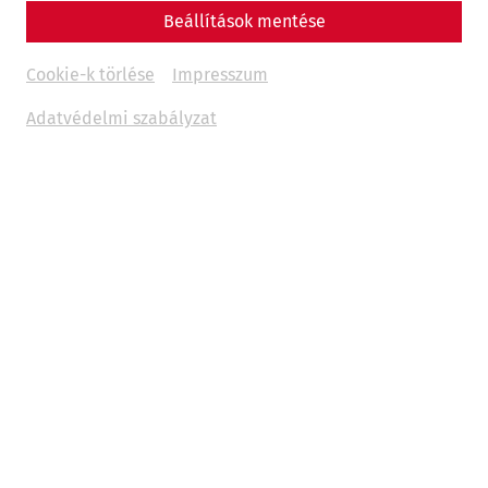
Beállítások mentése
museum
history
architecture
Videocast
Cookie-k törlése
Impresszum
Adatvédelmi szabályzat
Um
Youtube
Inhalte zu laden, akzeptieren Sie
bitte
Youtube
als externe Quelle in den
Cookie-
Einstellungen
Akzeptieren