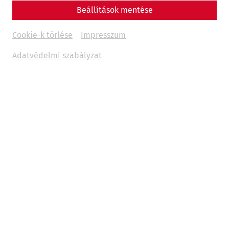
Beállítások mentése
Cookie-k törlése
Impresszum
Adatvédelmi szabályzat
Nyitvatartás
2026. március 14. és november 15. között | naponta 9-17
óráig |
jegyvásárlás