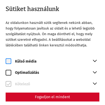
Nyitva amíg 18:00
HU
Sütiket használunk
Az oldalunkon használt sütik segítenek nekünk abban,
hogy folyamatosan javítsuk az oldalt és a lehető legjobb
szolgáltatást nyújtsuk. Ön maga döntheti el, hogy mely
sütiket szeretné elfogadni. A beállításokat a weboldal
Home
Römerstadt Carnuntum
láblécében található linken keresztül módosíthatja.
Römerstadt Carnuntum
Museum Carnuntinum
Museum Carnuntinum
Külső média
Optimalizálás
Kötelező
Fogadjon el mindent