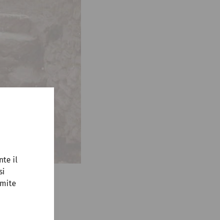
nte il
si
amite