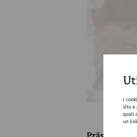
Ut
I cook
sito e
quali 
un lin
Präsidentin