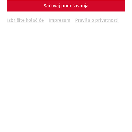
Sačuvaj podešavanja
Izbrišite kolačiće
Impresum
Pravila o privatnosti
Präsidentin
Prof. HR Dr. Christa Farka
Präsident Stellvertreter:
Dr. Christoph Öllerer
HR Dr. Heinrich Zabehlicky
Kassier:
Komm R Dr. Markus Wachter
Kassier STV:
Mag. Bernhard Lackner
Schriftführer:
DI (FH) Martin Kutal