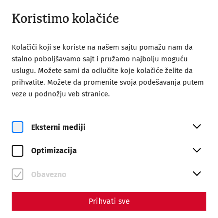
Otvoreno od 09:00
SR
Koristimo kolačiće
Kolačići koji se koriste na našem sajtu pomažu nam da
stalno poboljšavamo sajt i pružamo najbolju moguću
uslugu. Možete sami da odlučite koje kolačiće želite da
prihvatite. Možete da promenite svoja podešavanja putem
Home
Društvo prijatelja Karnuntuma
veze u podnožju veb stranice.
Executive Board
Executive Board
Eksterni mediji
Optimizacija
Obavezno
Prihvati sve