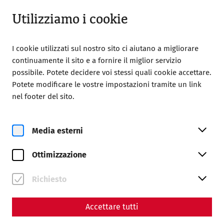
Aperto fino a 18:00
IT
Utilizziamo i cookie
I cookie utilizzati sul nostro sito ci aiutano a migliorare
continuamente il sito e a fornire il miglior servizio
possibile. Potete decidere voi stessi quali cookie accettare.
Potete modificare le vostre impostazioni tramite un link
Home
In den Wohnzimmern der Römer
nel footer del sito.
lu, 26. ottobre
2026
Media esterni
In den Wohnzimmern der
Römer
Ottimizzazione
Richiesto
Rekonstruiertes Stadtviertel
Accettare tutti
Prenota i biglietti