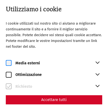
Aperto da 08:00
IT
Utilizziamo i cookie
I cookie utilizzati sul nostro sito ci aiutano a migliorare
continuamente il sito e a fornire il miglior servizio
possibile. Potete decidere voi stessi quali cookie accettare.
Potete modificare le vostre impostazioni tramite un link
nel footer del sito.
Magazine overview
Media esterni
Rivista
Ottimizzazione
Articles with the tag
#Videocast
Richiesto
Accettare tutti