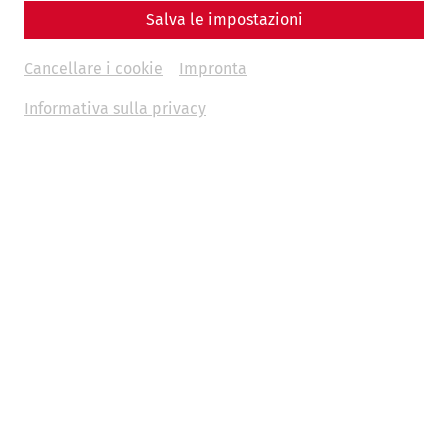
Salva le impostazioni
Cancellare i cookie
Impronta
Informativa sulla privacy
Videos
Videocast – Episode 13: Lucius' House
archaeology
research
Videocast