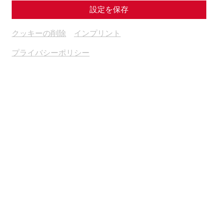
設定を保存
クッキーの削除
インプリント
プライバシーポリシー
Welcome to the Roman town of Carnuntum motorhome
site, your gateway to a fascinating journey into the past
and present. Located in the quiet, rear part of the parking
lot, the pitches offer the perfect combination of relaxation
and adventure in the middle of one of Austria's most
historic regions.
PROMOTION: Show your booking at the ticket office and
receive discounted day admission for up to 2 people for
€13 each