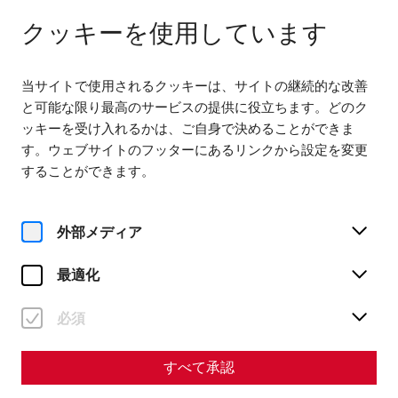
閉じる
JA
クッキーを使用しています
当サイトで使用されるクッキーは、サイトの継続的な改善
と可能な限り最高のサービスの提供に役立ちます。どのク
ッキーを受け入れるかは、ご自身で決めることができま
す。ウェブサイトのフッターにあるリンクから設定を変更
Home
訪問
Motorhome parking area
することができます。
Nomady - Motorhome
parking area
外部メディア
最適化
必須
すべて承認